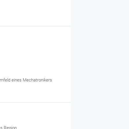
umfeld eines Mechatronikers
us Region