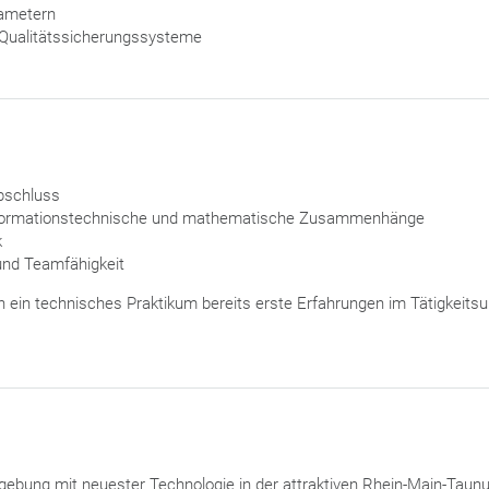
ametern
 Qualitätssicherungssysteme
abschluss
informationstechnische und mathematische Zusammenhänge
k
 und Teamfähigkeit
h ein technisches Praktikum bereits erste Erfahrungen im Tätigkeits
bung mit neuester Technologie in der attraktiven Rhein-Main-Taun